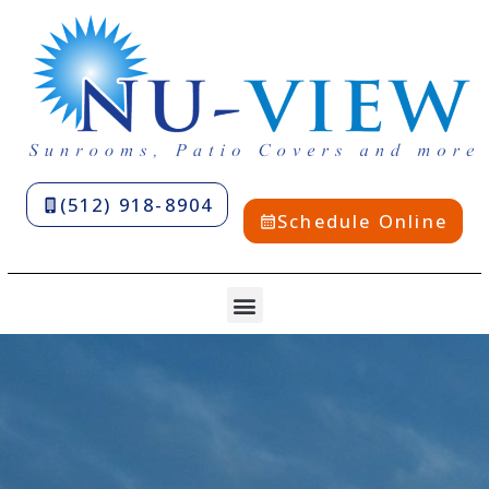
(512) 918-8904
Schedule Online