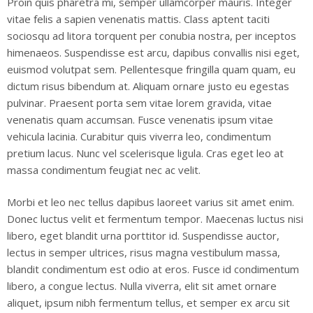
Proin quis pharetra mi, semper ullamcorper mauris. Integer
vitae felis a sapien venenatis mattis. Class aptent taciti
sociosqu ad litora torquent per conubia nostra, per inceptos
himenaeos. Suspendisse est arcu, dapibus convallis nisi eget,
euismod volutpat sem. Pellentesque fringilla quam quam, eu
dictum risus bibendum at. Aliquam ornare justo eu egestas
pulvinar. Praesent porta sem vitae lorem gravida, vitae
venenatis quam accumsan. Fusce venenatis ipsum vitae
vehicula lacinia. Curabitur quis viverra leo, condimentum
pretium lacus. Nunc vel scelerisque ligula. Cras eget leo at
massa condimentum feugiat nec ac velit.
Morbi et leo nec tellus dapibus laoreet varius sit amet enim.
Donec luctus velit et fermentum tempor. Maecenas luctus nisi
libero, eget blandit urna porttitor id. Suspendisse auctor,
lectus in semper ultrices, risus magna vestibulum massa,
blandit condimentum est odio at eros. Fusce id condimentum
libero, a congue lectus. Nulla viverra, elit sit amet ornare
aliquet, ipsum nibh fermentum tellus, et semper ex arcu sit