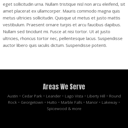
eget sollicitudin urna. Nullam tristique nisl non arcu eleifend, sit
amet placerat ex ullamcorper. Mauris commodo magna quis
metus ultricies sollicitudin. Quisque ut metus et justo mattis
vestibulum. Praesent ornare turpis et arcu faucibus dapibus.
Nullam sed tincidunt mi. Fusce at nisi tortor. Ut at justo
ultricies, rhoncus tortor nec, pellentesque lacus. Suspendisse
auctor libero quis iaculis dictum. Suspendisse potenti.
Areas We Serve
Austin • Cedar Park • Leander • Lago Vista • Liberty Hill • Round
Rock • Georgetown • Hutto • Marble Falls • Manor • Lakeway •
Spicewood & more