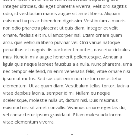
Integer ultricies, dui eget pharetra viverra, velit orci sagittis
odio, id vestibulum mauris augue sit amet libero. Aliquam
euismod turpis ac bibendum dignissim. Vestibulum a mauris
non odio pharetra placerat ut quis diam. Integer et velit
ornare, facilisis elit in, ullamcorper nisl. Etiam ornare quam
arcu, quis vehicula libero pulvinar vel. Orci varius natoque
penatibus et magnis dis parturient montes, nascetur ridiculus
mus. Nunc in mi a augue hendrerit pellentesque. Aenean a
ligula quis neque laoreet faucibus a a nulla. Nunc pharetra, urna
nec tempor eleifend, mi enim venenatis felis, vitae ornare nisi
ipsum ut metus. Sed suscipit enim non tortor consectetur
elementum. Ut ac quam diam. Vestibulum tellus tortor, lacinia
vitae dapibus lacinia, semper id mi. Nullam eu neque
scelerisque, molestie nulla ut, dictum nisl. Duis maximus
euismod nisi sit amet convallis. Vivamus ornare egestas dui,
vel consectetur ipsum gravida ut. Etiam malesuada lorem
vitae elementum viverra.